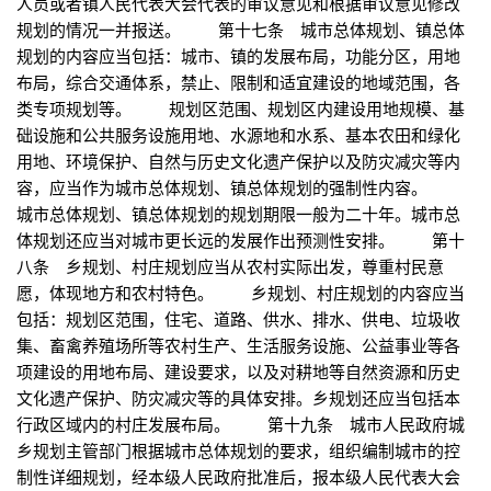
人员或者镇人民代表大会代表的审议意见和根据审议意见修改
规划的情况一并报送。 第十七条 城市总体规划、镇总体
规划的内容应当包括：城市、镇的发展布局，功能分区，用地
布局，综合交通体系，禁止、限制和适宜建设的地域范围，各
类专项规划等。 规划区范围、规划区内建设用地规模、基
础设施和公共服务设施用地、水源地和水系、基本农田和绿化
用地、环境保护、自然与历史文化遗产保护以及防灾减灾等内
容，应当作为城市总体规划、镇总体规划的强制性内容。
城市总体规划、镇总体规划的规划期限一般为二十年。城市总
体规划还应当对城市更长远的发展作出预测性安排。 第十
八条 乡规划、村庄规划应当从农村实际出发，尊重村民意
愿，体现地方和农村特色。 乡规划、村庄规划的内容应当
包括：规划区范围，住宅、道路、供水、排水、供电、垃圾收
集、畜禽养殖场所等农村生产、生活服务设施、公益事业等各
项建设的用地布局、建设要求，以及对耕地等自然资源和历史
文化遗产保护、防灾减灾等的具体安排。乡规划还应当包括本
行政区域内的村庄发展布局。 第十九条 城市人民政府城
乡规划主管部门根据城市总体规划的要求，组织编制城市的控
制性详细规划，经本级人民政府批准后，报本级人民代表大会