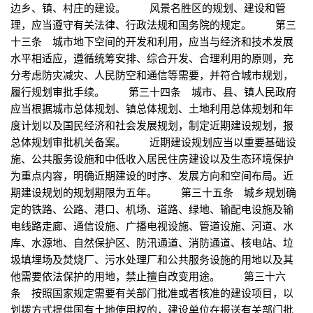
边乡、镇、村庄的建设。 风景名胜区的规划、建设和管
理，应当遵守有关法律、行政法规和国务院的规定。 第三
十三条 城市地下空间的开发和利用，应当与经济和技术发展
水平相适应，遵循统筹安排、综合开发、合理利用的原则，充
分考虑防灾减灾、人民防空和通信等需要，并符合城市规划，
履行规划审批手续。 第三十四条 城市、县、镇人民政府
应当根据城市总体规划、镇总体规划、土地利用总体规划和年
度计划以及国民经济和社会发展规划，制定近期建设规划，报
总体规划审批机关备案。 近期建设规划应当以重要基础设
施、公共服务设施和中低收入居民住房建设以及生态环境保护
为重点内容，明确近期建设的时序、发展方向和空间布局。近
期建设规划的规划期限为五年。 第三十五条 城乡规划确
定的铁路、公路、港口、机场、道路、绿地、输配电设施及输
电线路走廊、通信设施、广播电视设施、管道设施、河道、水
库、水源地、自然保护区、防汛通道、消防通道、核电站、垃
圾填埋场及焚烧厂、污水处理厂和公共服务设施的用地以及其
他需要依法保护的用地，禁止擅自改变用途。 第三十六
条 按照国家规定需要有关部门批准或者核准的建设项目，以
划拨方式提供国有土地使用权的，建设单位在报送有关部门批