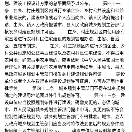
划、建设工程设计方案的总平面图予以公布。 第四十一
条 在乡、村庄规划区内进行乡镇企业、乡村公共设施和公益
事业建设的，建设单位或者个人应当向乡、镇人民政府提出申
请，由乡、镇人民政府报城市、县人民政府城乡规划主管部门
核发乡村建设规划许可证。 在乡、村庄规划区内使用原有
宅基地进行农村村民住宅建设的规划管理办法，由省、自治
区、直辖市制定。 在乡、村庄规划区内进行乡镇企业、乡
村公共设施和公益事业建设以及农村村民住宅建设，不得占用
农用地；确需占用农用地的，应当依照《中华人民共和国土地
管理法》有关规定办理农用地转用审批手续后，由城市、县人
民政府城乡规划主管部门核发乡村建设规划许可证。 建设
单位或者个人在取得乡村建设规划许可证后，方可办理用地审
批手续。 第四十二条 城乡规划主管部门不得在城乡规划
确定的建设用地范围以外作出规划许可。 第四十三条 建
设单位应当按照规划条件进行建设；确需变更的，必须向城
市、县人民政府城乡规划主管部门提出申请。变更内容不符合
控制性详细规划的，城乡规划主管部门不得批准。城市、县人
民政府城乡规划主管部门应当及时将依法变更后的规划条件通
报同级土地主管部门并公示。 建设单位应当及时将依法变