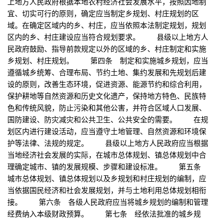
上地方人民政府根据本地农村经济社会发展水平，按照因地制
宜、切实可行的原则，确定应当制定乡规划、村庄规划的区
域。在确定区域内的乡、村庄，应当依照本法制定规划，规划
区内的乡、村庄建设应当符合规划要求。 县级以上地方人
民政府鼓励、指导前款规定以外的区域的乡、村庄制定和实施
乡规划、村庄规划。 第四条 制定和实施城乡规划，应当
遵循城乡统筹、合理布局、节约土地、集约发展和先规划后建
设的原则，改善生态环境，促进资源、能源节约和综合利用，
保护耕地等自然资源和历史文化遗产，保持地方特色、民族特
色和传统风貌，防止污染和其他公害，并符合区域人口发展、
国防建设、防灾减灾和公共卫生、公共安全的需要。 在规
划区内进行建设活动，应当遵守土地管理、自然资源和环境保
护等法律、法规的规定。 县级以上地方人民政府应当根据
当地经济社会发展的实际，在城市总体规划、镇总体规划中合
理确定城市、镇的发展规模、步骤和建设标准。 第五条
城市总体规划、镇总体规划以及乡规划和村庄规划的编制，应
当依据国民经济和社会发展规划，并与土地利用总体规划相衔
接。 第六条 各级人民政府应当将城乡规划的编制和管理
经费纳入本级财政预算。 第七条 经依法批准的城乡规