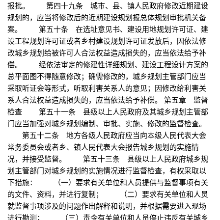
报批。 第四十九条 城市、县、镇人民政府修改近期建设
规划的，应当将修改后的近期建设规划报总体规划审批机关备
案。 第五十条 在选址意见书、建设用地规划许可证、建
设工程规划许可证或者乡村建设规划许可证发放后，因依法修
改城乡规划给被许可人合法权益造成损失的，应当依法给予补
偿。 经依法审定的修建性详细规划、建设工程设计方案的
总平面图不得随意修改；确需修改的，城乡规划主管部门应当
采取听证会等形式，听取利害关系人的意见；因修改给利害关
系人合法权益造成损失的，应当依法给予补偿。 第五章 监督
检查 第五十一条 县级以上人民政府及其城乡规划主管部
门应当加强对城乡规划编制、审批、实施、修改的监督检查。
第五十二条 地方各级人民政府应当向本级人民代表大会
常务委员会或者乡、镇人民代表大会报告城乡规划的实施情
况，并接受监督。 第五十三条 县级以上人民政府城乡规
划主管部门对城乡规划的实施情况进行监督检查，有权采取以
下措施： （一）要求有关单位和人员提供与监督事项有关
的文件、资料，并进行复制； （二）要求有关单位和人员
就监督事项涉及的问题作出解释和说明，并根据需要进入现场
进行勘测； （三）责令有关单位和人员停止违反有关城乡