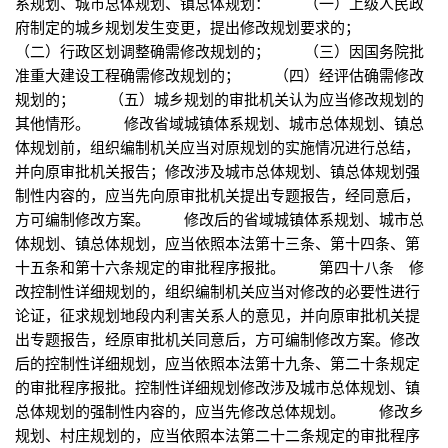
系规划、城市总体规划、镇总体规划： （一）上级人民政
府制定的城乡规划发生变更，提出修改规划要求的；
（二）行政区划调整确需修改规划的； （三）因国务院批
准重大建设工程确需修改规划的； （四）经评估确需修改
规划的； （五）城乡规划的审批机关认为应当修改规划的
其他情形。 修改省域城镇体系规划、城市总体规划、镇总
体规划前，组织编制机关应当对原规划的实施情况进行总结，
并向原审批机关报告；修改涉及城市总体规划、镇总体规划强
制性内容的，应当先向原审批机关提出专题报告，经同意后，
方可编制修改方案。 修改后的省域城镇体系规划、城市总
体规划、镇总体规划，应当依照本法第十三条、第十四条、第
十五条和第十六条规定的审批程序报批。 第四十八条 修
改控制性详细规划的，组织编制机关应当对修改的必要性进行
论证，征求规划地段内利害关系人的意见，并向原审批机关提
出专题报告，经原审批机关同意后，方可编制修改方案。修改
后的控制性详细规划，应当依照本法第十九条、第二十条规定
的审批程序报批。控制性详细规划修改涉及城市总体规划、镇
总体规划的强制性内容的，应当先修改总体规划。 修改乡
规划、村庄规划的，应当依照本法第二十二条规定的审批程序