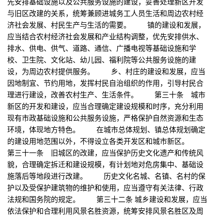
先安排基础设施以及公共服务设施的建设，妥善处理新区开发
与旧区改建的关系，统筹兼顾进城务工人员生活和周边农村经
济社会发展、村民生产与生活的需要。 镇的建设和发展，
应当结合农村经济社会发展和产业结构调整，优先安排供水、
排水、供电、供气、道路、通信、广播电视等基础设施和学
校、卫生院、文化站、幼儿园、福利院等公共服务设施的建
设，为周边农村提供服务。 乡、村庄的建设和发展，应当
因地制宜、节约用地，发挥村民自治组织的作用，引导村民合
理进行建设，改善农村生产、生活条件。 第三十条 城市
新区的开发和建设，应当合理确定建设规模和时序，充分利用
现有市政基础设施和公共服务设施，严格保护自然资源和生态
环境，体现地方特色。 在城市总体规划、镇总体规划确定
的建设用地范围以外，不得设立各类开发区和城市新区。
第三十一条 旧城区的改建，应当保护历史文化遗产和传统风
貌，合理确定拆迁和建设规模，有计划地对危房集中、基础设
施落后等地段进行改建。 历史文化名城、名镇、名村的保
护以及受保护建筑物的维护和使用，应当遵守有关法律、行政
法规和国务院的规定。 第三十二条 城乡建设和发展，应当
依法保护和合理利用风景名胜资源，统筹安排风景名胜区及周