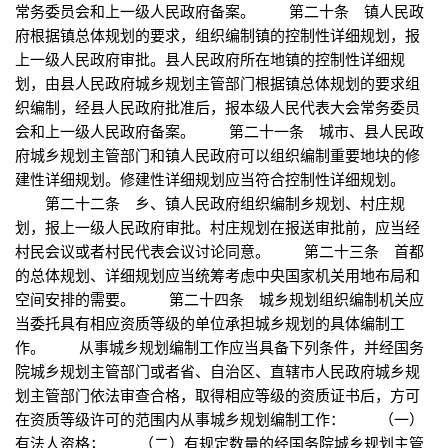
常务委员会和上一级人民政府备案。 第二十条 镇人民政
府根据镇总体规划的要求，组织编制镇的控制性详细规划，报
上一级人民政府审批。县人民政府所在地镇的控制性详细规
划，由县人民政府城乡规划主管部门根据镇总体规划的要求组
织编制，经县人民政府批准后，报本级人民代表大会常务委员
会和上一级人民政府备案。 第二十一条 城市、县人民政
府城乡规划主管部门和镇人民政府可以组织编制重要地块的修
建性详细规划。修建性详细规划应当符合控制性详细规划。
第二十二条 乡、镇人民政府组织编制乡规划、村庄规
划，报上一级人民政府审批。村庄规划在报送审批前，应当经
村民会议或者村民代表会议讨论同意。 第二十三条 首都
的总体规划、详细规划应当统筹考虑中央国家机关用地布局和
空间安排的需要。 第二十四条 城乡规划组织编制机关应
当委托具有相应资质等级的单位承担城乡规划的具体编制工
作。 从事城乡规划编制工作应当具备下列条件，并经国务
院城乡规划主管部门或者省、自治区、直辖市人民政府城乡规
划主管部门依法审查合格，取得相应等级的资质证书后，方可
在资质等级许可的范围内从事城乡规划编制工作： （一）
有法人资格； （二）有规定数量的经国务院城乡规划主管