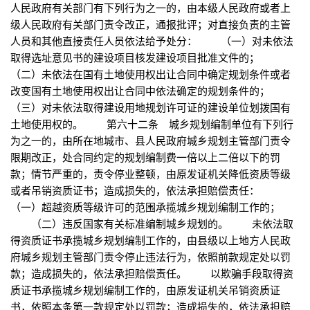
人民政府有关部门有下列行为之一的，由本级人民政府或者上
级人民政府有关部门责令改正，通报批评；对直接负责的主管
人员和其他直接责任人员依法给予处分： （一）对未依法
取得选址意见书的建设项目核发建设项目批准文件的；
（二）未依法在国有土地使用权出让合同中确定规划条件或者
改变国有土地使用权出让合同中依法确定的规划条件的；
（三）对未依法取得建设用地规划许可证的建设单位划拨国有
土地使用权的。 第六十二条 城乡规划编制单位有下列行
为之一的，由所在地城市、县人民政府城乡规划主管部门责令
限期改正，处合同约定的规划编制费一倍以上二倍以下的罚
款；情节严重的，责令停业整顿，由原发证机关降低资质等级
或者吊销资质证书；造成损失的，依法承担赔偿责任：
（一）超越资质等级许可的范围承揽城乡规划编制工作的；
（二）违反国家有关标准编制城乡规划的。 未依法取
得资质证书承揽城乡规划编制工作的，由县级以上地方人民政
府城乡规划主管部门责令停止违法行为，依照前款规定处以罚
款；造成损失的，依法承担赔偿责任。 以欺骗手段取得资
质证书承揽城乡规划编制工作的，由原发证机关吊销资质证
书，依照本条第一款规定处以罚款；造成损失的，依法承担赔