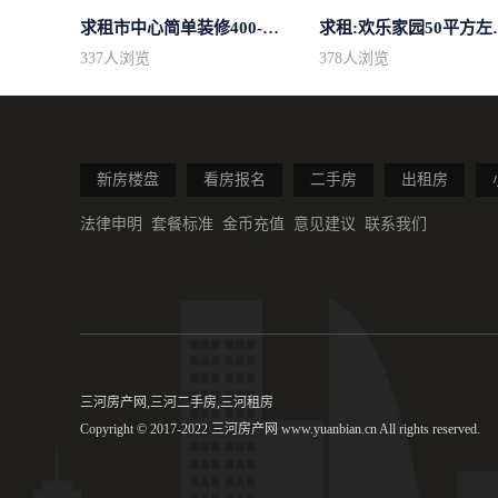
求租市中心简单装修400-500
求租:欢乐家园
337
人浏览
378
人浏览
新房楼盘
看房报名
二手房
出租房
法律申明
套餐标准
金币充值
意见建议
联系我们
三河房产网,三河二手房,三河租房
Copyright © 2017-2022 三河房产网 www.yuanbian.cn All rights reserved.