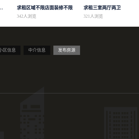
50平方左右的单身公寓廉...
求租区域不限店面装修不限
求租三室两厅两卫
342
人浏览
321
人浏览
小区信息
中介信息
发布房源